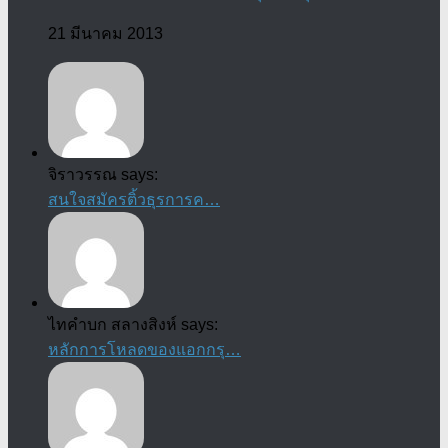
21 มีนาคม 2013
จิราวรรณ says:
สนใจสมัครติ้วธุรการค…
ไทคำบก สลางสิงห์ says:
หลักการโหลดของแอกกรุ…