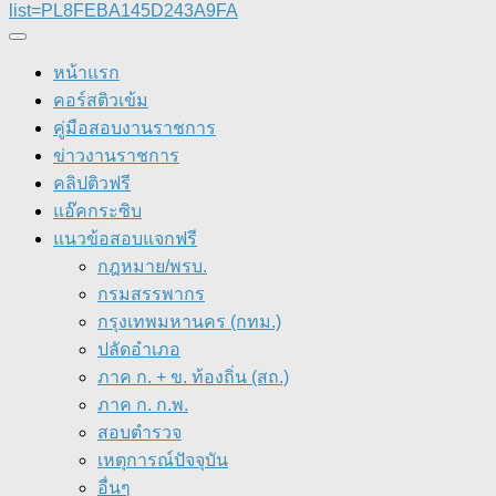
list=PL8FEBA145D243A9FA
หน้าแรก
คอร์สติวเข้ม
คู่มือสอบงานราชการ
ข่าวงานราชการ
คลิปติวฟรี
แอ๊คกระซิบ
แนวข้อสอบแจกฟรี
กฎหมาย/พรบ.
กรมสรรพากร
กรุงเทพมหานคร (กทม.)
ปลัดอำเภอ
ภาค ก. + ข. ท้องถิ่น (สถ.)
ภาค ก. ก.พ.
สอบตำรวจ
เหตุการณ์ปัจจุบัน
อื่นๆ