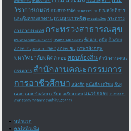
กรม
กรมปศุสัตว์
อากาศยาน
กรมธนารักษ์
วิชาการเกษตร
กรมสวัสดิการ
กรมสรรพสามิต
กรมสรรพากร
กรมสุขภาพจิต
และคุ้มครองแรงงาน
กระทรวง
กรมหม่อนไหม
กระทรวงสาธารณสุข
การต่างประเทศ
ข้อสอบ
คู่มือ
ติวสอบ
กระทรวงแรงงาน
กระทรวงเกษตรและสหกรณ์
ภาค ข.
ภาค ก.
ภาษาอังกฤษ
ภาค ก. 2562
สอบท้องถิ่น
มหาวิทยาลัยมหิดล
สอบ
สำนักงานคณะ
สำนักงานคณะกรรมการ
กรรมการ
การอาชีวศึกษา
หนังสือ เตรียม
อื่นๆ
หนังสือ
แนวข้อสอบ
เฉลย
เฉลยข้อสอบ
เตรียม
เตรียม สอบ
แนวข้อสอบ
ภาษาอังกฤษ นักจัดการงานทั่วไปปฏิบัติการ
หน้าแรก
คอร์สติวเข้ม