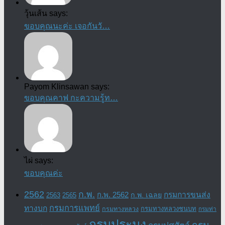
วุ้นเส้น says:
ขอบคุณนะค่ะ เจอกันวั…
Payom Klinsawan says:
ขอบคุณคาฟ กะความรู้ท…
ไผ่ says:
ขอบคุณค่ะ
2562
ก.พ.
กรมการขนส่ง
ก.พ. 2562
ก.พ. เฉลย
2563
2565
กรมการแพทย์
ทางบก
กรมทางหลวงชนบท
กรมทางหลวง
กรมท่า
กรมประมง