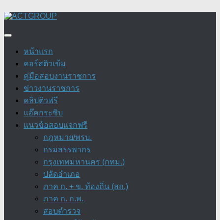
Skip
to
content
หน้าแรก
คอร์สติวเข้ม
คู่มือสอบงานราชการ
ข่าวงานราชการ
คลิปติวฟรี
แอ๊คกระซิบ
แนวข้อสอบแจกฟรี
กฎหมาย/พรบ.
กรมสรรพากร
กรุงเทพมหานคร (กทม.)
ปลัดอำเภอ
ภาค ก. + ข. ท้องถิ่น (สถ.)
ภาค ก. ก.พ.
สอบตำรวจ