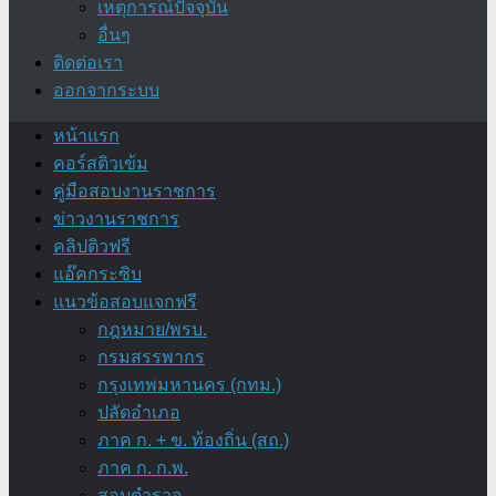
เหตุการณ์ปัจจุบัน
อื่นๆ
ติดต่อเรา
ออกจากระบบ
หน้าแรก
คอร์สติวเข้ม
คู่มือสอบงานราชการ
ข่าวงานราชการ
คลิปติวฟรี
แอ๊คกระซิบ
แนวข้อสอบแจกฟรี
กฎหมาย/พรบ.
กรมสรรพากร
กรุงเทพมหานคร (กทม.)
ปลัดอำเภอ
ภาค ก. + ข. ท้องถิ่น (สถ.)
ภาค ก. ก.พ.
สอบตำรวจ