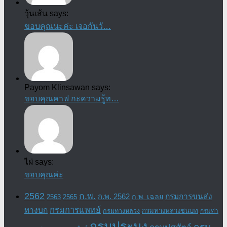
วุ้นเส้น says:
ขอบคุณนะค่ะ เจอกันวั…
Payom Klinsawan says:
ขอบคุณคาฟ กะความรู้ท…
ไผ่ says:
ขอบคุณค่ะ
2562
ก.พ.
กรมการขนส่ง
ก.พ. 2562
ก.พ. เฉลย
2563
2565
กรมการแพทย์
ทางบก
กรมทางหลวงชนบท
กรมทางหลวง
กรมท่า
กรมประมง