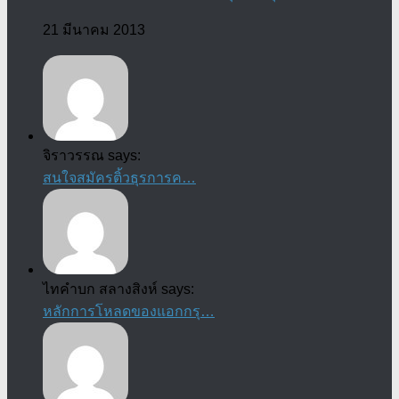
21 มีนาคม 2013
จิราวรรณ says:
สนใจสมัครติ้วธุรการค…
ไทคำบก สลางสิงห์ says:
หลักการโหลดของแอกกรุ…