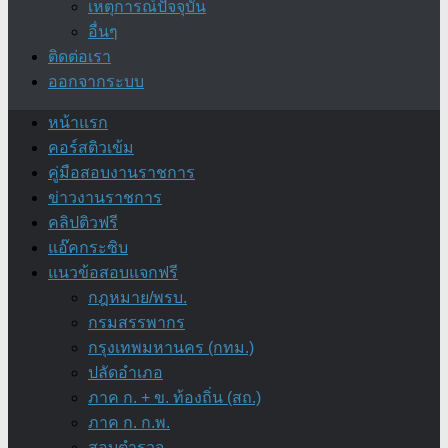
เหตุการณ์ปัจจุบัน
อื่นๆ
ติดต่อเรา
ออกจากระบบ
หน้าแรก
คอร์สติวเข้ม
คู่มือสอบงานราชการ
ข่าวงานราชการ
คลิปติวฟรี
แอ๊คกระซิบ
แนวข้อสอบแจกฟรี
กฎหมาย/พรบ.
กรมสรรพากร
กรุงเทพมหานคร (กทม.)
ปลัดอำเภอ
ภาค ก. + ข. ท้องถิ่น (สถ.)
ภาค ก. ก.พ.
สอบตำรวจ