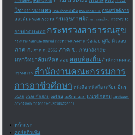
กรม
กรมปศุสัตว์
อากาศยาน
กรมธนารักษ์
วิชาการเกษตร
กรมสวัสดิการ
กรมสรรพสามิต
กรมสรรพากร
กรมสุขภาพจิต
และคุ้มครองแรงงาน
กระทรวง
กรมหม่อนไหม
กระทรวงสาธารณสุข
การต่างประเทศ
ข้อสอบ
คู่มือ
ติวสอบ
กระทรวงแรงงาน
กระทรวงเกษตรและสหกรณ์
ภาค ข.
ภาค ก.
ภาษาอังกฤษ
ภาค ก. 2562
สอบท้องถิ่น
มหาวิทยาลัยมหิดล
สอบ
สำนักงานคณะ
สำนักงานคณะกรรมการ
กรรมการ
การอาชีวศึกษา
หนังสือ เตรียม
อื่นๆ
หนังสือ
แนวข้อสอบ
เฉลย
เฉลยข้อสอบ
เตรียม
เตรียม สอบ
แนวข้อสอบ
ภาษาอังกฤษ นักจัดการงานทั่วไปปฏิบัติการ
หน้าแรก
คอร์สติวเข้ม