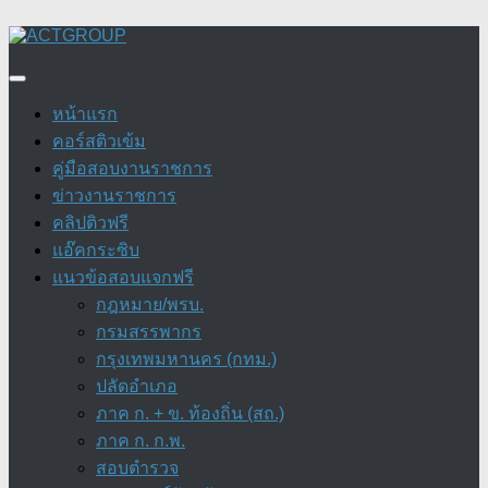
Skip
to
content
หน้าแรก
คอร์สติวเข้ม
คู่มือสอบงานราชการ
ข่าวงานราชการ
คลิปติวฟรี
แอ๊คกระซิบ
แนวข้อสอบแจกฟรี
กฎหมาย/พรบ.
กรมสรรพากร
กรุงเทพมหานคร (กทม.)
ปลัดอำเภอ
ภาค ก. + ข. ท้องถิ่น (สถ.)
ภาค ก. ก.พ.
สอบตำรวจ