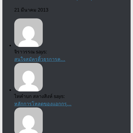
21 มีนาคม 2013
จิราวรรณ says:
สนใจสมัครติ้วธุรการค…
ไทคำบก สลางสิงห์ says:
หลักการโหลดของแอกกรุ…