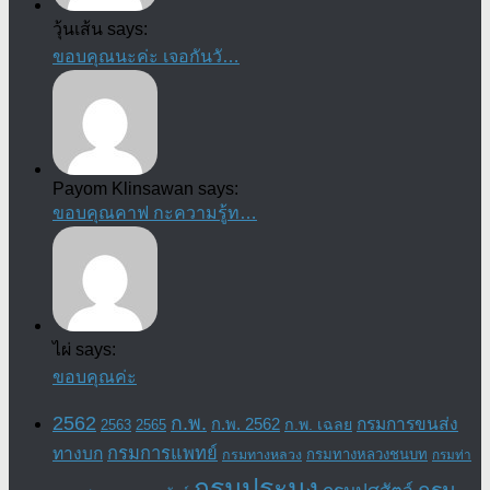
วุ้นเส้น says:
ขอบคุณนะค่ะ เจอกันวั…
Payom Klinsawan says:
ขอบคุณคาฟ กะความรู้ท…
ไผ่ says:
ขอบคุณค่ะ
2562
ก.พ.
กรมการขนส่ง
ก.พ. 2562
ก.พ. เฉลย
2563
2565
กรมการแพทย์
ทางบก
กรมทางหลวงชนบท
กรมทางหลวง
กรมท่า
กรมประมง