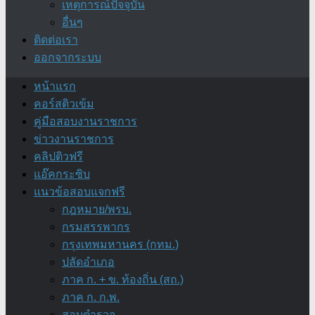
เหตุการณ์ปัจจุบัน
อื่นๆ
ติดต่อเรา
ออกจากระบบ
หน้าแรก
คอร์สติวเข้ม
คู่มือสอบงานราชการ
ข่าวงานราชการ
คลิปติวฟรี
แอ๊คกระซิบ
แนวข้อสอบแจกฟรี
กฎหมาย/พรบ.
กรมสรรพากร
กรุงเทพมหานคร (กทม.)
ปลัดอำเภอ
ภาค ก. + ข. ท้องถิ่น (สถ.)
ภาค ก. ก.พ.
สอบตำรวจ