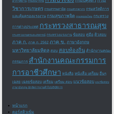
กรม
กรมปศุสัตว์
อากาศยาน
กรมธนารักษ์
วิชาการเกษตร
กรมสวัสดิการ
กรมสรรพสามิต
กรมสรรพากร
กรมสุขภาพจิต
และคุ้มครองแรงงาน
กระทรวง
กรมหม่อนไหม
กระทรวงสาธารณสุข
การต่างประเทศ
ข้อสอบ
คู่มือ
ติวสอบ
กระทรวงแรงงาน
กระทรวงเกษตรและสหกรณ์
ภาค ข.
ภาค ก.
ภาษาอังกฤษ
ภาค ก. 2562
สอบท้องถิ่น
มหาวิทยาลัยมหิดล
สอบ
สำนักงานคณะ
สำนักงานคณะกรรมการ
กรรมการ
การอาชีวศึกษา
หนังสือ เตรียม
อื่นๆ
หนังสือ
แนวข้อสอบ
เฉลย
เฉลยข้อสอบ
เตรียม
เตรียม สอบ
แนวข้อสอบ
ภาษาอังกฤษ นักจัดการงานทั่วไปปฏิบัติการ
หน้าแรก
คอร์สติวเข้ม