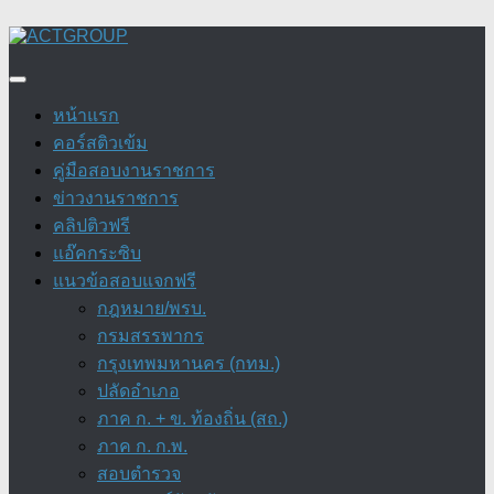
Skip
to
content
หน้าแรก
คอร์สติวเข้ม
คู่มือสอบงานราชการ
ข่าวงานราชการ
คลิปติวฟรี
แอ๊คกระซิบ
แนวข้อสอบแจกฟรี
กฎหมาย/พรบ.
กรมสรรพากร
กรุงเทพมหานคร (กทม.)
ปลัดอำเภอ
ภาค ก. + ข. ท้องถิ่น (สถ.)
ภาค ก. ก.พ.
สอบตำรวจ