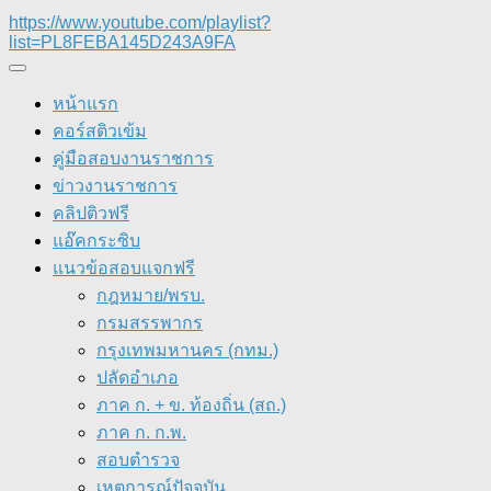
https://www.youtube.com/playlist?
list=PL8FEBA145D243A9FA
หน้าแรก
คอร์สติวเข้ม
คู่มือสอบงานราชการ
ข่าวงานราชการ
คลิปติวฟรี
แอ๊คกระซิบ
แนวข้อสอบแจกฟรี
กฎหมาย/พรบ.
กรมสรรพากร
กรุงเทพมหานคร (กทม.)
ปลัดอำเภอ
ภาค ก. + ข. ท้องถิ่น (สถ.)
ภาค ก. ก.พ.
สอบตำรวจ
เหตุการณ์ปัจจุบัน