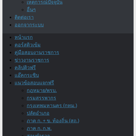
เหตุการณ์ปัจจุบัน
อื่นๆ
ติดต่อเรา
ออกจากระบบ
หน้าแรก
คอร์สติวเข้ม
คู่มือสอบงานราชการ
ข่าวงานราชการ
คลิปติวฟรี
แอ๊คกระซิบ
แนวข้อสอบแจกฟรี
กฎหมาย/พรบ.
กรมสรรพากร
กรุงเทพมหานคร (กทม.)
ปลัดอำเภอ
ภาค ก. + ข. ท้องถิ่น (สถ.)
ภาค ก. ก.พ.
สอบตำรวจ