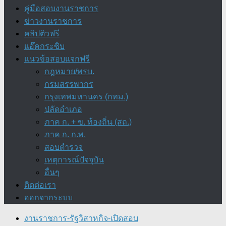
คู่มือสอบงานราชการ
ข่าวงานราชการ
คลิปติวฟรี
แอ๊คกระซิบ
แนวข้อสอบแจกฟรี
กฎหมาย/พรบ.
กรมสรรพากร
กรุงเทพมหานคร (กทม.)
ปลัดอำเภอ
ภาค ก. + ข. ท้องถิ่น (สถ.)
ภาค ก. ก.พ.
สอบตำรวจ
เหตุการณ์ปัจจุบัน
อื่นๆ
ติดต่อเรา
ออกจากระบบ
งานราชการ-รัฐวิสาหกิจ-เปิดสอบ