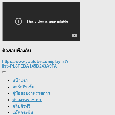
ติวสอบท้องถิ่น
https://www.youtube.com/playlist?
list=PL8FEBA145D243A9FA
หน้าแรก
คอร์สติวเข้ม
คู่มือสอบงานราชการ
ข่าวงานราชการ
คลิปติวฟรี
แอ๊คกระซิบ