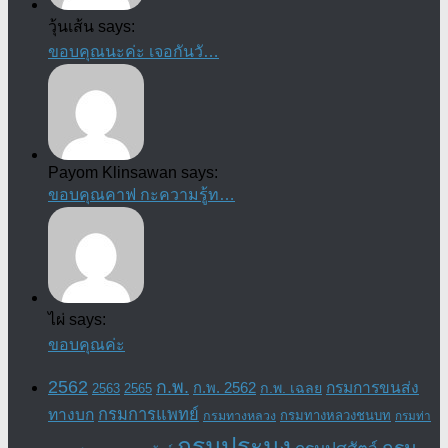
วุ้นเส้น says:
ขอบคุณนะค่ะ เจอกันวั…
Payom Klinsawan says:
ขอบคุณคาฟ กะความรู้ท…
ไผ่ says:
ขอบคุณค่ะ
2562
ก.พ.
กรมการขนส่ง
ก.พ. 2562
ก.พ. เฉลย
2563
2565
กรมการแพทย์
ทางบก
กรมทางหลวงชนบท
กรมทางหลวง
กรมท่า
กรมประมง