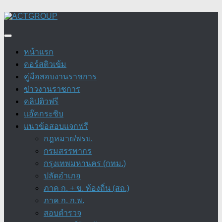
Skip
to
content
หน้าแรก
คอร์สติวเข้ม
คู่มือสอบงานราชการ
ข่าวงานราชการ
คลิปติวฟรี
แอ๊คกระซิบ
แนวข้อสอบแจกฟรี
กฎหมาย/พรบ.
กรมสรรพากร
กรุงเทพมหานคร (กทม.)
ปลัดอำเภอ
ภาค ก. + ข. ท้องถิ่น (สถ.)
ภาค ก. ก.พ.
สอบตำรวจ