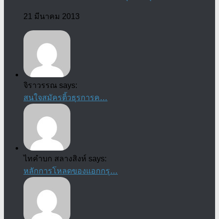
21 มีนาคม 2013
จิราวรรณ says:
สนใจสมัครติ้วธุรการค…
ไทคำบก สลางสิงห์ says:
หลักการโหลดของแอกกรุ…