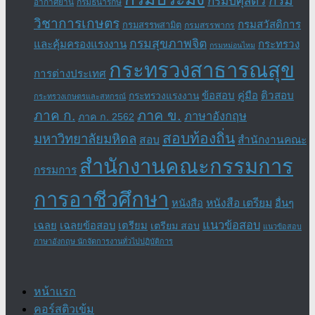
กรม
กรมปศุสัตว์
อากาศยาน
กรมธนารักษ์
วิชาการเกษตร
กรมสวัสดิการ
กรมสรรพสามิต
กรมสรรพากร
กรมสุขภาพจิต
และคุ้มครองแรงงาน
กระทรวง
กรมหม่อนไหม
กระทรวงสาธารณสุข
การต่างประเทศ
ข้อสอบ
คู่มือ
ติวสอบ
กระทรวงแรงงาน
กระทรวงเกษตรและสหกรณ์
ภาค ข.
ภาค ก.
ภาษาอังกฤษ
ภาค ก. 2562
สอบท้องถิ่น
มหาวิทยาลัยมหิดล
สอบ
สำนักงานคณะ
สำนักงานคณะกรรมการ
กรรมการ
การอาชีวศึกษา
หนังสือ เตรียม
อื่นๆ
หนังสือ
แนวข้อสอบ
เฉลย
เฉลยข้อสอบ
เตรียม
เตรียม สอบ
แนวข้อสอบ
ภาษาอังกฤษ นักจัดการงานทั่วไปปฏิบัติการ
หน้าแรก
คอร์สติวเข้ม