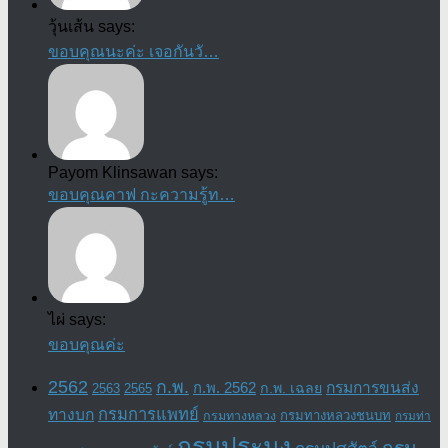
วุ้นเส้น says:
ขอบคุณนะค่ะ เจอกันวั…
Payom Klinsawan says:
ขอบคุณคาฟ กะความรู้ท…
ไผ่ says:
ขอบคุณค่ะ
2562
ก.พ.
กรมการขนส่ง
ก.พ. 2562
ก.พ. เฉลย
2563
2565
กรมการแพทย์
ทางบก
กรมทางหลวงชนบท
กรมทางหลวง
กรมท่า
กรมประมง