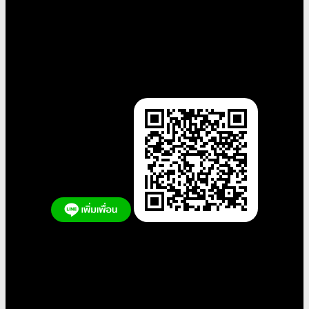
– แนะนำสอบถามทาง LINE จะมี
จำนวนเจ้าหน้าที่รอให้บริการมากกว่า –
หรือ โทร. 02-077-4215,081-445-1423,062-670-5447
สถาบันแอ๊คกรุ๊ป ตั้งอยู่ในซอยรามคำแหง51/3
หลังธนาคารกรุงศรีอยุธยา
มหาวิทยาลัยรามคำแหง หัวหมาก
– สะดวกในการสอบ-