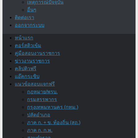
เหตุการณ์ปัจจุบัน
อื่นๆ
ติดต่อเรา
ออกจากระบบ
หน้าแรก
คอร์สติวเข้ม
คู่มือสอบงานราชการ
ข่าวงานราชการ
คลิปติวฟรี
แอ๊คกระซิบ
แนวข้อสอบแจกฟรี
กฎหมาย/พรบ.
กรมสรรพากร
กรุงเทพมหานคร (กทม.)
ปลัดอำเภอ
ภาค ก. + ข. ท้องถิ่น (สถ.)
ภาค ก. ก.พ.
สอบตำรวจ