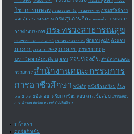
กรม
กรมปศุสัตว์
อากาศยาน
กรมธนารักษ์
วิชาการเกษตร
กรมสวัสดิการ
กรมสรรพสามิต
กรมสรรพากร
กรมสุขภาพจิต
และคุ้มครองแรงงาน
กระทรวง
กรมหม่อนไหม
กระทรวงสาธารณสุข
การต่างประเทศ
ข้อสอบ
คู่มือ
ติวสอบ
กระทรวงแรงงาน
กระทรวงเกษตรและสหกรณ์
ภาค ข.
ภาค ก.
ภาษาอังกฤษ
ภาค ก. 2562
สอบท้องถิ่น
มหาวิทยาลัยมหิดล
สอบ
สำนักงานคณะ
สำนักงานคณะกรรมการ
กรรมการ
การอาชีวศึกษา
หนังสือ เตรียม
อื่นๆ
หนังสือ
แนวข้อสอบ
เฉลย
เฉลยข้อสอบ
เตรียม
เตรียม สอบ
แนวข้อสอบ
ภาษาอังกฤษ นักจัดการงานทั่วไปปฏิบัติการ
หน้าแรก
คอร์สติวเข้ม