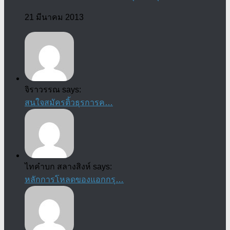
21 มีนาคม 2013
จิราวรรณ says:
สนใจสมัครติ้วธุรการค…
ไทคำบก สลางสิงห์ says:
หลักการโหลดของแอกกรุ…