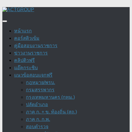
Skip
to
content
หน้าแรก
คอร์สติวเข้ม
คู่มือสอบงานราชการ
ข่าวงานราชการ
คลิปติวฟรี
แอ๊คกระซิบ
แนวข้อสอบแจกฟรี
กฎหมาย/พรบ.
กรมสรรพากร
กรุงเทพมหานคร (กทม.)
ปลัดอำเภอ
ภาค ก. + ข. ท้องถิ่น (สถ.)
ภาค ก. ก.พ.
สอบตำรวจ