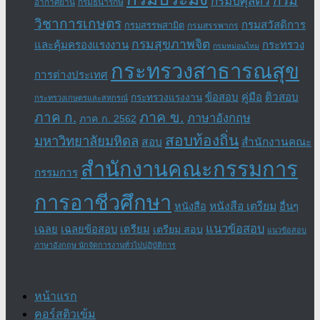
กรม
กรมปศุสัตว์
อากาศยาน
กรมธนารักษ์
วิชาการเกษตร
กรมสวัสดิการ
กรมสรรพสามิต
กรมสรรพากร
กรมสุขภาพจิต
และคุ้มครองแรงงาน
กระทรวง
กรมหม่อนไหม
กระทรวงสาธารณสุข
การต่างประเทศ
ข้อสอบ
คู่มือ
ติวสอบ
กระทรวงแรงงาน
กระทรวงเกษตรและสหกรณ์
ภาค ข.
ภาค ก.
ภาษาอังกฤษ
ภาค ก. 2562
สอบท้องถิ่น
มหาวิทยาลัยมหิดล
สอบ
สำนักงานคณะ
สำนักงานคณะกรรมการ
กรรมการ
การอาชีวศึกษา
หนังสือ เตรียม
อื่นๆ
หนังสือ
แนวข้อสอบ
เฉลย
เฉลยข้อสอบ
เตรียม
เตรียม สอบ
แนวข้อสอบ
ภาษาอังกฤษ นักจัดการงานทั่วไปปฏิบัติการ
หน้าแรก
คอร์สติวเข้ม