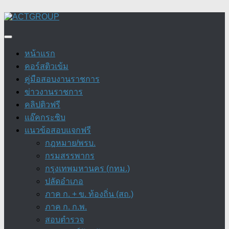
Skip
to
content
หน้าแรก
คอร์สติวเข้ม
คู่มือสอบงานราชการ
ข่าวงานราชการ
คลิปติวฟรี
แอ๊คกระซิบ
แนวข้อสอบแจกฟรี
กฎหมาย/พรบ.
กรมสรรพากร
กรุงเทพมหานคร (กทม.)
ปลัดอำเภอ
ภาค ก. + ข. ท้องถิ่น (สถ.)
ภาค ก. ก.พ.
สอบตำรวจ