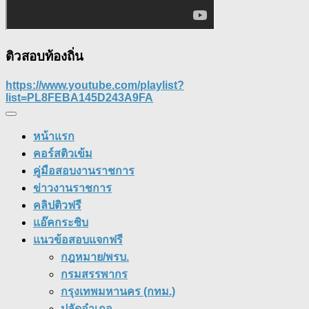
ติวสอบท้องถิ่น
https://www.youtube.com/playlist?
list=PL8FEBA145D243A9FA
หน้าแรก
คอร์สติวเข้ม
คู่มือสอบงานราชการ
ข่าวงานราชการ
คลิปติวฟรี
แอ๊คกระซิบ
แนวข้อสอบแจกฟรี
กฎหมาย/พรบ.
กรมสรรพากร
กรุงเทพมหานคร (กทม.)
ปลัดอำเภอ