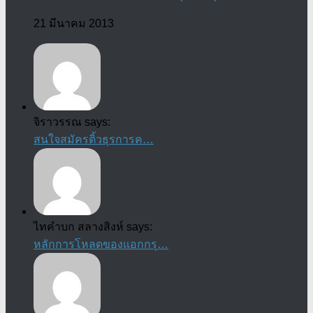
21 มีนาคม 2013
จิราวรรณ says:
สนใจสมัครติ้วธุรการค…
ไทคำบก สลางสิงห์ says:
หลักการโหลดของแอกกรุ…