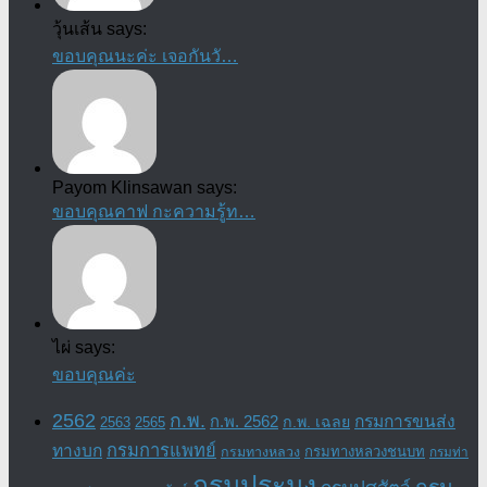
วุ้นเส้น says:
ขอบคุณนะค่ะ เจอกันวั…
Payom Klinsawan says:
ขอบคุณคาฟ กะความรู้ท…
ไผ่ says:
ขอบคุณค่ะ
2562
ก.พ.
กรมการขนส่ง
ก.พ. 2562
ก.พ. เฉลย
2563
2565
กรมการแพทย์
ทางบก
กรมทางหลวงชนบท
กรมทางหลวง
กรมท่า
กรมประมง