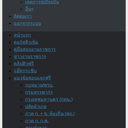
เหตุการณ์ปัจจุบัน
อื่นๆ
ติดต่อเรา
ออกจากระบบ
หน้าแรก
คอร์สติวเข้ม
คู่มือสอบงานราชการ
ข่าวงานราชการ
คลิปติวฟรี
แอ๊คกระซิบ
แนวข้อสอบแจกฟรี
กฎหมาย/พรบ.
กรมสรรพากร
กรุงเทพมหานคร (กทม.)
ปลัดอำเภอ
ภาค ก. + ข. ท้องถิ่น (สถ.)
ภาค ก. ก.พ.
สอบตำรวจ