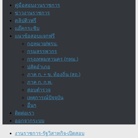
คู่มือสอบงานราชการ
ข่าวงานราชการ
คลิปติวฟรี
แอ๊คกระซิบ
แนวข้อสอบแจกฟรี
กฎหมาย/พรบ.
กรมสรรพากร
กรุงเทพมหานคร (กทม.)
ปลัดอำเภอ
ภาค ก. + ข. ท้องถิ่น (สถ.)
ภาค ก. ก.พ.
สอบตำรวจ
เหตุการณ์ปัจจุบัน
อื่นๆ
ติดต่อเรา
ออกจากระบบ
งานราชการ-รัฐวิสาหกิจ-เปิดสอบ