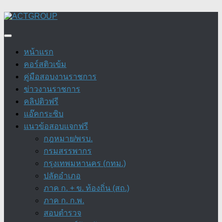
Skip
to
content
หน้าแรก
คอร์สติวเข้ม
คู่มือสอบงานราชการ
ข่าวงานราชการ
คลิปติวฟรี
แอ๊คกระซิบ
แนวข้อสอบแจกฟรี
กฎหมาย/พรบ.
กรมสรรพากร
กรุงเทพมหานคร (กทม.)
ปลัดอำเภอ
ภาค ก. + ข. ท้องถิ่น (สถ.)
ภาค ก. ก.พ.
สอบตำรวจ