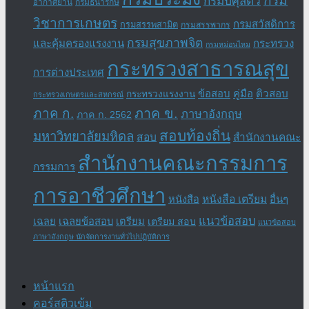
กรม
กรมปศุสัตว์
อากาศยาน
กรมธนารักษ์
วิชาการเกษตร
กรมสวัสดิการ
กรมสรรพสามิต
กรมสรรพากร
กรมสุขภาพจิต
และคุ้มครองแรงงาน
กระทรวง
กรมหม่อนไหม
กระทรวงสาธารณสุข
การต่างประเทศ
ข้อสอบ
คู่มือ
ติวสอบ
กระทรวงแรงงาน
กระทรวงเกษตรและสหกรณ์
ภาค ข.
ภาค ก.
ภาษาอังกฤษ
ภาค ก. 2562
สอบท้องถิ่น
มหาวิทยาลัยมหิดล
สอบ
สำนักงานคณะ
สำนักงานคณะกรรมการ
กรรมการ
การอาชีวศึกษา
หนังสือ เตรียม
อื่นๆ
หนังสือ
แนวข้อสอบ
เฉลย
เฉลยข้อสอบ
เตรียม
เตรียม สอบ
แนวข้อสอบ
ภาษาอังกฤษ นักจัดการงานทั่วไปปฏิบัติการ
หน้าแรก
คอร์สติวเข้ม