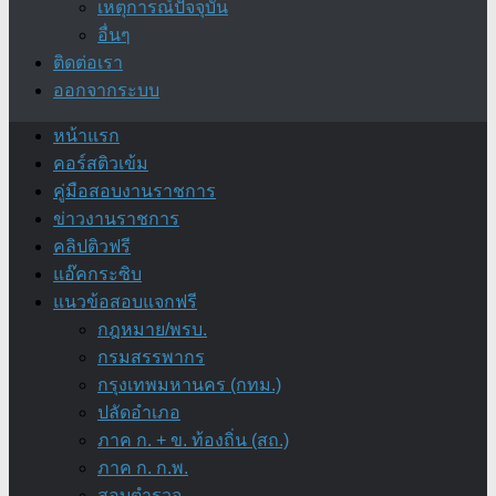
เหตุการณ์ปัจจุบัน
อื่นๆ
ติดต่อเรา
ออกจากระบบ
หน้าแรก
คอร์สติวเข้ม
คู่มือสอบงานราชการ
ข่าวงานราชการ
คลิปติวฟรี
แอ๊คกระซิบ
แนวข้อสอบแจกฟรี
กฎหมาย/พรบ.
กรมสรรพากร
กรุงเทพมหานคร (กทม.)
ปลัดอำเภอ
ภาค ก. + ข. ท้องถิ่น (สถ.)
ภาค ก. ก.พ.
สอบตำรวจ