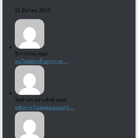
21 มีนาคม 2013
จิราวรรณ says:
สนใจสมัครติ้วธุรการค…
ไทคำบก สลางสิงห์ says:
หลักการโหลดของแอกกรุ…