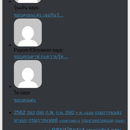
วุ้นเส้น says:
ขอบคุณนะค่ะ เจอกันวั…
Payom Klinsawan says:
ขอบคุณคาฟ กะความรู้ท…
ไผ่ says:
ขอบคุณค่ะ
2562
ก.พ.
กรมการขนส่ง
ก.พ. 2562
ก.พ. เฉลย
2563
2565
กรมการแพทย์
ทางบก
กรมทางหลวงชนบท
กรมทางหลวง
กรมท่า
กรมประมง