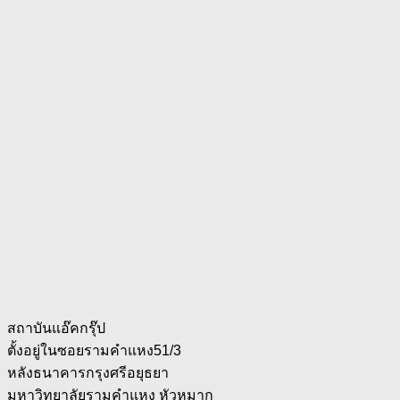
สถาบันแอ๊คกรุ๊ป
ตั้งอยู่ในซอยรามคำแหง51/3
หลังธนาคารกรุงศรีอยุธยา
มหาวิทยาลัยรามคำแหง หัวหมาก